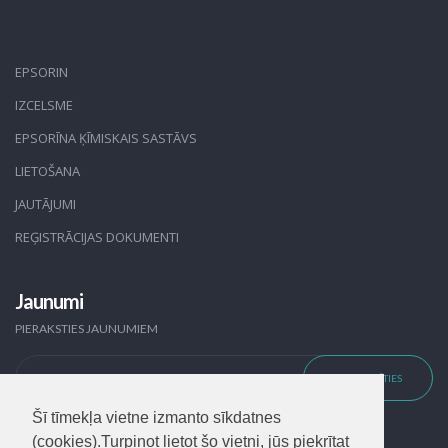
EPSORIN
IZCELSME
EPSORĪNA ĶĪMISKAIS SASTĀVS
LIETOŠANA
JAUTĀJUMI
REĢISTRĀCIJAS DOKUMENTI
Jaunumi
PIERAKSTIES JAUNUMIEM
Šī tīmekļa vietne izmanto sīkdatnes
(cookies).Turpinot lietot šo vietni, jūs piekrītat